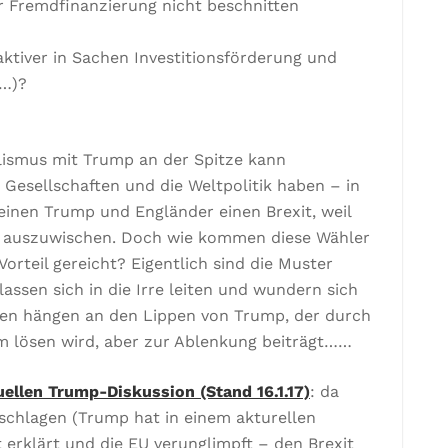
r Fremdfinanzierung nicht beschnitten
aktiver in Sachen Investitionsförderung und
g…)?
lismus mit Trump an der Spitze kann
esellschaften und die Weltpolitik haben – in
inen Trump und Engländer einen Brexit, weil
nes auszuwischen. Doch wie kommen diese Wähler
rteil gereicht? Eigentlich sind die Muster
ssen sich in die Irre leiten und wundern sich
en hängen an den Lippen von Trump, der durch
m lösen wird, aber zur Ablenkung beiträgt……
uellen Trump-Diskussion (Stand 16.1.17)
: da
erschlagen (Trump hat in einem akturellen
 erklärt und die EU verunglimpft – den Brexit