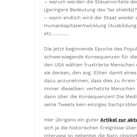
– warum werden die Steuervorteile de
(geringere Bedeutung des Tax shields)?
– wann endlich wird der Staat wieder 
Humankapitalentwicklung (Ausbildun
etc…………
Die jetzt beginnende Epoche des Popu
schwerwiegende Konsequenzen für die G
den USA wählen frustrierte Menschen e
sie denken, den sog. Eliten damit ei
dazu anzunehmen, dass dies zu ihrem Vo
immer dieselben: verhetzte Menschen la
dann über die Konsequenzen! Die Medi
seine Tweets kein einziges Sachproble
Hier übrigens ein guter
Artikel zur akt
sich ja die historischen Ereignisse üb
Interview so nebenbei die Nato obsolet