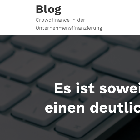
Zum
Blog
Inhalt
springen
Crowdfinance in der
Unternehmensfinanzierung
Es ist sowei
einen deutli