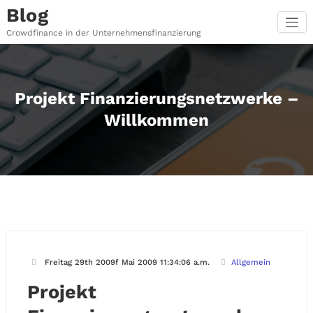
Zum
Blog
Inhalt
springen
Crowdfinance in der Unternehmensfinanzierung
Projekt Finanzierungsnetzwerke –
Willkommen
Freitag 29th 2009f Mai 2009 11:34:06 a.m.
Allgemein
Projekt