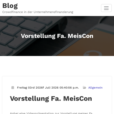
Zum
Blog
Inhalt
springen
Crowdfinance in der Unternehmensfinanzierung
Vorstellung Fa. MeisCon
Freitag 03rd 2026f Juli 2026 05:40:56 p.m.
Allgemein
Vorstellung Fa. MeisCon
Anbei eine Videopräsentation zur Vorstellung meiner Fa.