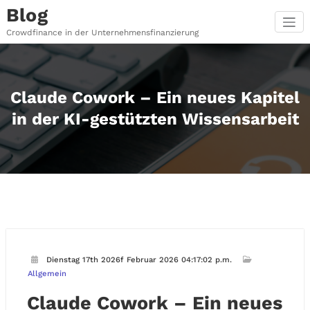
Zum
Blog
Inhalt
springen
Crowdfinance in der Unternehmensfinanzierung
Claude Cowork – Ein neues Kapitel
in der KI-gestützten Wissensarbeit
Dienstag 17th 2026f Februar 2026 04:17:02 p.m.
Allgemein
Claude Cowork – Ein neues