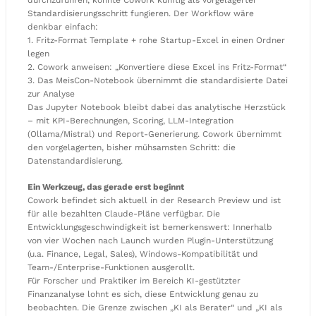
durchzuführen, könnte Cowork künftig als vorgelagerter
Standardisierungsschritt fungieren. Der Workflow wäre
denkbar einfach:
1. Fritz-Format Template + rohe Startup-Excel in einen Ordner
legen
2. Cowork anweisen: „Konvertiere diese Excel ins Fritz-Format“
3. Das MeisCon-Notebook übernimmt die standardisierte Datei
zur Analyse
Das Jupyter Notebook bleibt dabei das analytische Herzstück
– mit KPI-Berechnungen, Scoring, LLM-Integration
(Ollama/Mistral) und Report-Generierung. Cowork übernimmt
den vorgelagerten, bisher mühsamsten Schritt: die
Datenstandardisierung.
Ein Werkzeug, das gerade erst beginnt
Cowork befindet sich aktuell in der Research Preview und ist
für alle bezahlten Claude-Pläne verfügbar. Die
Entwicklungsgeschwindigkeit ist bemerkenswert: Innerhalb
von vier Wochen nach Launch wurden Plugin-Unterstützung
(u.a. Finance, Legal, Sales), Windows-Kompatibilität und
Team-/Enterprise-Funktionen ausgerollt.
Für Forscher und Praktiker im Bereich KI-gestützter
Finanzanalyse lohnt es sich, diese Entwicklung genau zu
beobachten. Die Grenze zwischen „KI als Berater“ und „KI als