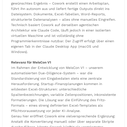
gewünschtes Ergebnis – Cowork erstellt einen Arbeitsplan,
führt ihn autonom aus und liefert fertige Outputs direkt ins
Dateisystem. Dokumente, Excel-Tabellen, Word-Reports,
strukturierte Datenanalysen – alles ohne manuelles Eingreifen.
Technisch basiert Cowork auf derselben agentischen
Architektur wie Claude Code, läuft jedoch in einer isolierten
virtuellen Maschine und ist vollständig ohne
Programmierkenntnisse nutzbar. Der Zugriff erfolgt über einen
eigenen Tab in der Claude Desktop App (macOS und
Windows).
Relevanz für MeisCon V1
Im Rahmen der Entwicklung von MeisCon V1 – unserem
automatisierten Due-Diligence-System – war die
Standardisierung von Eingabedaten stets eine zentrale
Herausforderung. Startup-Finanzplanungen kommen in
wildesten Excel-Strukturen: unterschiedliche
Spaltenbezeichnungen, variable Zeilenpositionen, inkonsistente
Formatierungen. Die Lösung war die Einführung des Fritz-
Formats – eines streng definierten Excel-Templates als
Pflichtvoraussetzung vor jeder KI-Analyse.
Genau hier eröffnet Cowork eine vielversprechende Ergänzung:
Anstatt die Konvertierung manuell oder über separate Skripte