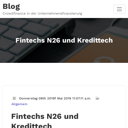
Zum
Blog
Inhalt
springen
Crowdfinance in der Unternehmensfinanzierung
Fintechs N26 und Kredittech
Donnerstag 09th 2019f Mai 2019 11:07:11 a.m.
Allgemein
Fintechs N26 und
Kredittech