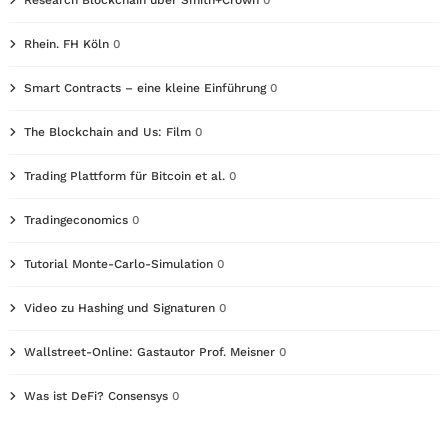
Research Blockchain über Smith+Crown
0
Rhein. FH Köln
0
Smart Contracts – eine kleine Einführung
0
The Blockchain and Us: Film
0
Trading Plattform für Bitcoin et al.
0
Tradingeconomics
0
Tutorial Monte-Carlo-Simulation
0
Video zu Hashing und Signaturen
0
Wallstreet-Online: Gastautor Prof. Meisner
0
Was ist DeFi? Consensys
0